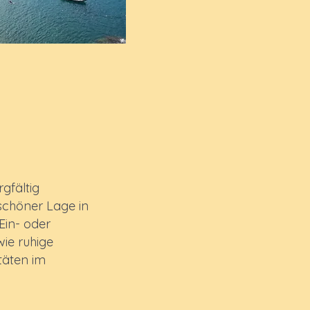
rgfältig
schöner Lage in
 Ein- oder
ie ruhige
täten im