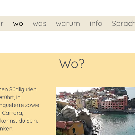
r
wo
was
warum
info
Sprach
Wo?
hen Südligurien
ührt, in
nqueterre sowie
 Carrara,
kannst du Sein,
nken.